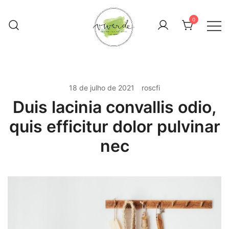
Pular
para
0
conteúdo
Cosmética Natural
Viverde
18 de julho de 2021
roscfi
Duis lacinia convallis odio,
quis efficitur dolor pulvinar
nec