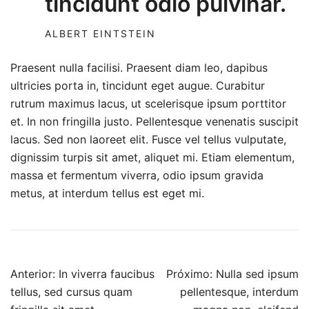
tincidunt odio pulvinar.
ALBERT EINTSTEIN
Praesent nulla facilisi. Praesent diam leo, dapibus
ultricies porta in, tincidunt eget augue. Curabitur
rutrum maximus lacus, ut scelerisque ipsum porttitor
et. In non fringilla justo. Pellentesque venenatis suscipit
lacus. Sed non laoreet elit. Fusce vel tellus vulputate,
dignissim turpis sit amet, aliquet mi. Etiam elementum,
massa et fermentum viverra, odio ipsum gravida
metus, at interdum tellus est eget mi.
Navegação
Anterior:
In viverra faucibus
Próximo:
Nulla sed ipsum
de
tellus, sed cursus quam
pellentesque, interdum