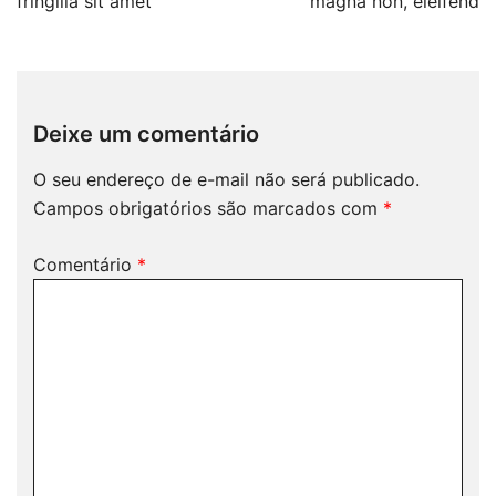
Post
fringilla sit amet
magna non, eleifend
Deixe um comentário
O seu endereço de e-mail não será publicado.
Campos obrigatórios são marcados com
*
Comentário
*