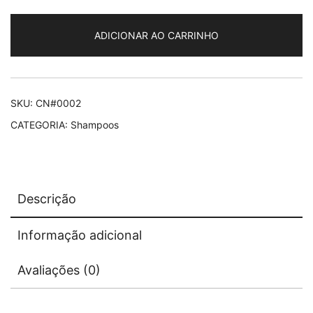
de
Coco
ADICIONAR AO CARRINHO
-
70g
quantidade
SKU:
CN#0002
CATEGORIA:
Shampoos
Descrição
Informação adicional
Avaliações (0)